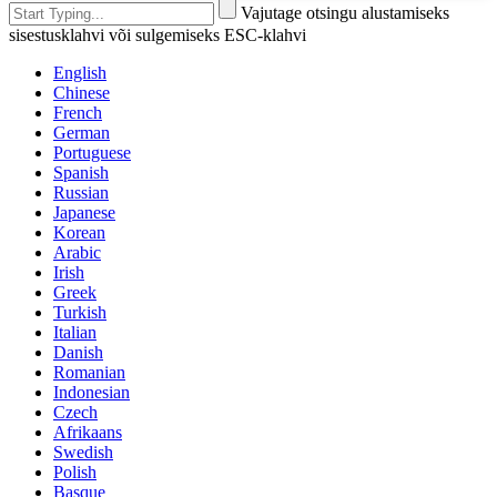
Vajutage otsingu alustamiseks
sisestusklahvi või sulgemiseks ESC-klahvi
English
Chinese
French
German
Portuguese
Spanish
Russian
Japanese
Korean
Arabic
Irish
Greek
Turkish
Italian
Danish
Romanian
Indonesian
Czech
Afrikaans
Swedish
Polish
Basque