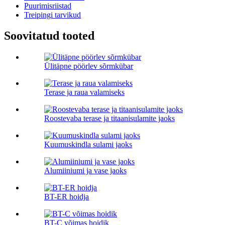
Puurimisriistad
Treipingi tarvikud
Soovitatud tooted
Ülitäpne pöörlev sõrmkübar
Terase ja raua valamiseks
Roostevaba terase ja titaanisulamite jaoks
Kuumuskindla sulami jaoks
Alumiiniumi ja vase jaoks
BT-ER hoidja
BT-C võimas hoidik