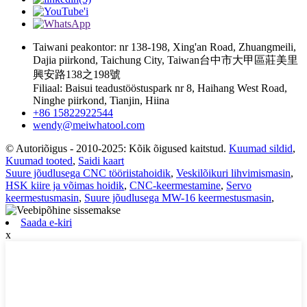
Taiwani peakontor: nr 138-198, Xing'an Road, Zhuangmeili,
Dajia piirkond, Taichung City, Taiwan台中市大甲區莊美里
興安路138之198號
Filiaal: Baisui teadustööstuspark nr 8, Haihang West Road,
Ninghe piirkond, Tianjin, Hiina
+86 15822922544
wendy@meiwhatool.com
© Autoriõigus - 2010-2025: Kõik õigused kaitstud.
Kuumad sildid
,
Kuumad tooted
,
Saidi kaart
Suure jõudlusega CNC tööriistahoidik
,
Veskilõikuri lihvimismasin
,
HSK kiire ja võimas hoidik
,
CNC-keermestamine
,
Servo
keermestusmasin
,
Suure jõudlusega MW-16 keermestusmasin
,
Saada e-kiri
x