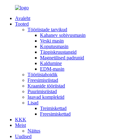
Avaleht
Tooted
Tööriistade tarvikud
Kahanev sobivusmasin
Veski masin
Koputusmasin
Täppiskruustangid
Magnetilised padrunid
Kaldumine
EDM-masin
Tööriistahoidik
Freesimisriistad
Kraanide tööriistad
Puurimisriistad
Igavad komplektid
Lisad
Treimiskettad
Freesimiskettad
KKK
Meist
Näitus
Uudised