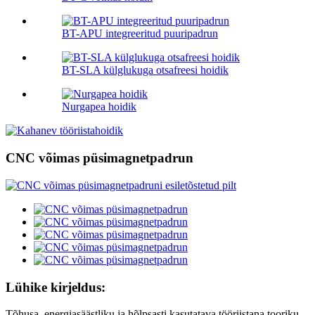
BT-APU integreeritud puuripadrun
BT-SLA külglukuga otsafreesi hoidik
Nurgapea hoidik
CNC võimas püsimagnetpadrun
Lühike kirjeldus:
Tõhusa, energiasäästliku ja hõlpsasti kasutatava tööriistana tooriku