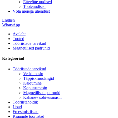
Ettevõtte uudised
Tooteuudised
Võta meiega ühendust
English
WhatsApp
Avaleht
Tooted
Tööriistade tarvikud
Magnetilised padrunid
Kategooriad
Tööriistade tarvikud
Veski masin
Täppiskruustangid
Kaldumine
Koputusmasin
Magnetilised padrunid
Kahanev sobivusmasin
Tööriistahoidik
Lisad
Freesimisriistad
Kraanide tööriistad