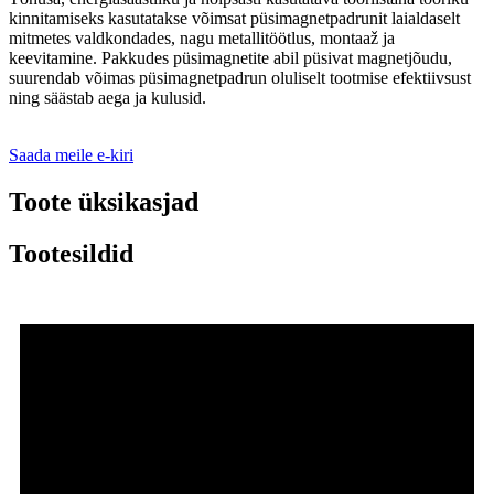
kinnitamiseks kasutatakse võimsat püsimagnetpadrunit laialdaselt
mitmetes valdkondades, nagu metallitöötlus, montaaž ja
keevitamine. Pakkudes püsimagnetite abil püsivat magnetjõudu,
suurendab võimas püsimagnetpadrun oluliselt tootmise efektiivsust
ning säästab aega ja kulusid.
Saada meile e-kiri
Toote üksikasjad
Tootesildid